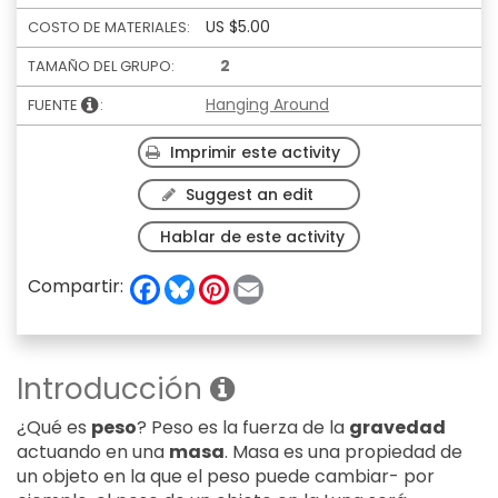
US $5.00
COSTO DE MATERIALES:
2
TAMAÑO DEL GRUPO:
Hanging Around
FUENTE
:
Imprimir este activity
Suggest an edit
Hablar de este activity
F
B
P
E
Compartir:
a
l
i
m
c
u
n
a
e
e
t
i
b
s
e
l
o
k
r
Introducción
o
y
e
k
s
t
¿Qué es
peso
? Peso es la fuerza de la
gravedad
actuando en una
masa
. Masa es una propiedad de
un objeto en la que el peso puede cambiar- por